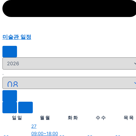
미술관 일정
.
일
일
월
월
화
화
수
수
목
목
27
09:00~18:00