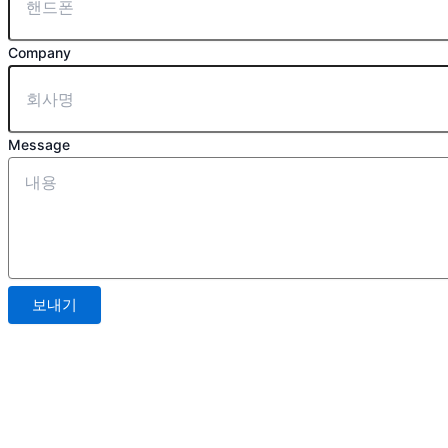
Company
Message
보내기